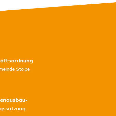
äftsordnung
meinde Stolpe
enausbau-
agssatzung