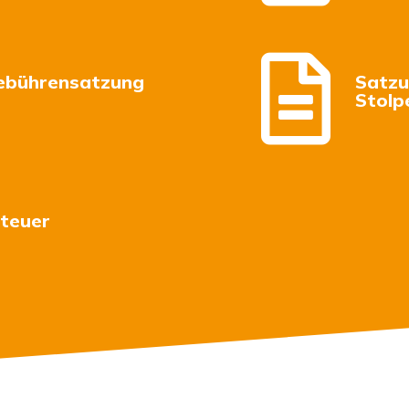

Gebührensatzung
Satzu
Stolp
teuer