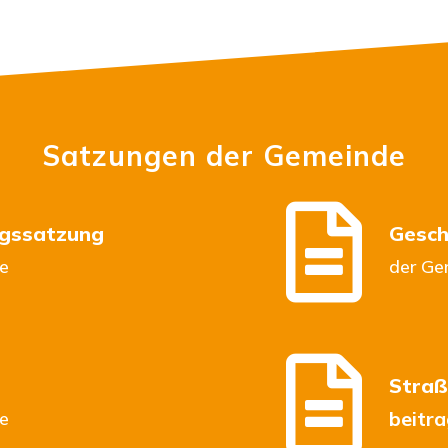
Satzungen der Gemeinde

ngssatzung
Gesch
e
der Ge

Straß
beitr
e