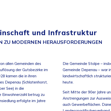
nschaft und Infrastruktur
LN ZU MODERNEN HERAUSFORDERUNGEN
von allen Gemeinden des
Die Gemeinde Stolpe – insb
flösung der Gutsbezirke im
Gemeinde Depenau – war in
28 kamen die in ihren
landwirtschaftlich strukturi
kes Depenau (Schlatenhorst,
heute.
er See) in die
Seit Mitte der 90er Jahre 
e Einwohnerzahl betrug zu
Anstrengungen zur Ausweisu
nsiedlung erfolgte im Jahre
auch Gewerbeflächen. Dan
Landessportfischerverband 